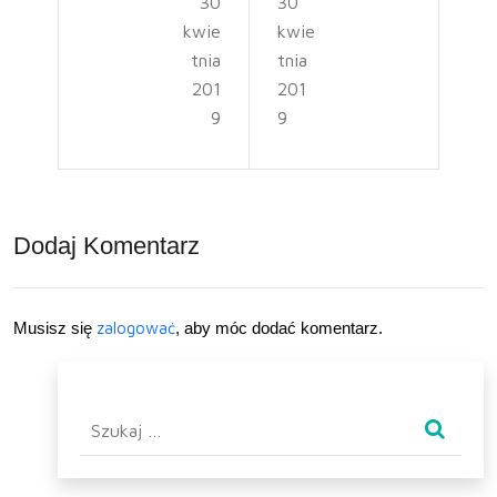
30
30
zakl
dy
kwie
kwie
ady
na
tnia
tnia
ka
cho
201
201
9
9
mie
rob
niar
y
skie
Dodaj Komentarz
.pl
–
ko
Musisz się
zalogować
, aby móc dodać komentarz.
mp
end
Szukaj:
ium
wie