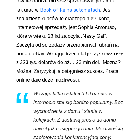
równie dobrze możesz sprzedawać poradnik,
Book of Ra na automatach
jak grać w
. Jeśli
znajdziesz kupców to dlaczego nie? Ikoną
internetowej sprzedaży jest Sophia Amoruso,
która w wieku 23 lat założyła „Nasty Gal”.
Zaczęła od sprzedaży przerobionych ubrań na
portalu eBay. W ciągu trzech lat jej zyski wzrosły
z 223 tys. dolarów do aż… 23 mln dol.! Można?
Można! Zaryzykuj, a osiągniesz sukces. Praca
online daje duże możliwości.
W ciągu kilku ostatnich lat handel w
internecie stał się bardzo popularny. Bez
wychodzenia z domu i stania w
kolejkach. Z dostawą prosto do domu
nawet już następnego dnia. Możliwością
zaoferowania konkurencyjnej ceny.