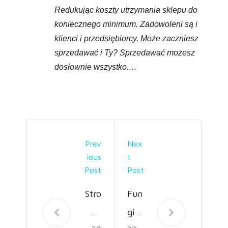
Redukując koszty utrzymania sklepu do
koniecznego minimum. Zadowoleni są i
klienci i przedsiębiorcy. Może zaczniesz
sprzedawać i Ty? Sprzedawać możesz
dosłownie wszystko.…
Prev
Nex
Ious
T
Post
Post
Stro
Fun
na
gicy