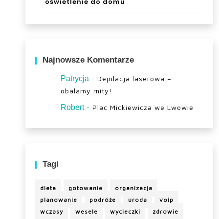
oświetlenie do domu
Najnowsze Komentarze
-
Patrycja
Depilacja laserowa –
obalamy mity!
-
Robert
Plac Mickiewicza we Lwowie
Tagi
dieta
gotowanie
organizacja
planowanie
podróże
uroda
voip
wczasy
wesele
wycieczki
zdrowie