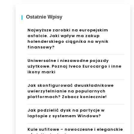
dzy
Ostatnie Wpisy
o
poc
Najwyższe zarobki na europejskim
asfalcie. Jaki wpływ ma zakup
hów
holenderskiego ciągnika na wynik
finansowy?
ku
Uniwersalne i niezawodne pojazdy
użytkowe. Poznaj Iveco Eurocargo i inne
ikony marki
Jak skonfigurować dwuskładnikowe
uwierzytelnianie na popularnych
platformach? Zobacz koniecznie!
Jak podzielić dysk na partycje w
laptopie z systemem Windows?
Kule sufitowe – nowoczesne i eleganckie