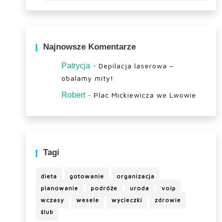
Najnowsze Komentarze
-
Patrycja
Depilacja laserowa –
obalamy mity!
-
Robert
Plac Mickiewicza we Lwowie
Tagi
dieta
gotowanie
organizacja
planowanie
podróże
uroda
voip
wczasy
wesele
wycieczki
zdrowie
ślub