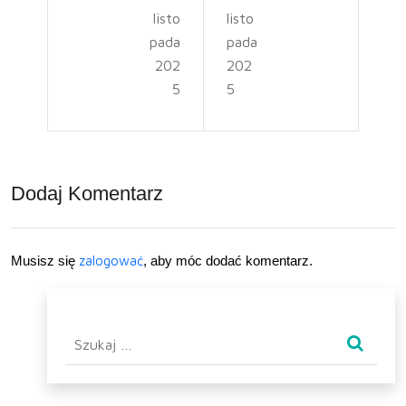
listo
listo
ć
e i
pada
pada
dys
niez
202
202
5
5
k na
awo
part
dne
ycje
poj
Dodaj Komentarz
w
azd
lapt
y
opi
uży
Musisz się
zalogować
, aby móc dodać komentarz.
e z
tko
syst
we.
Szukaj:
em
Poz
em
naj