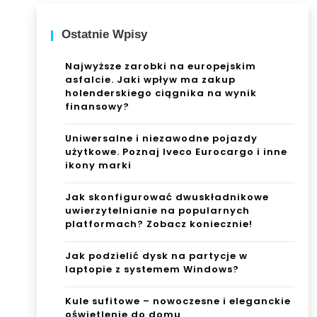
Win
Ivec
Ostatnie Wpisy
dow
o
s?
Eur
Najwyższe zarobki na europejskim
asfalcie. Jaki wpływ ma zakup
oca
holenderskiego ciągnika na wynik
finansowy?
rgo
Uniwersalne i niezawodne pojazdy
i
użytkowe. Poznaj Iveco Eurocargo i inne
inn
ikony marki
e
Jak skonfigurować dwuskładnikowe
uwierzytelnianie na popularnych
ikon
platformach? Zobacz koniecznie!
y
Jak podzielić dysk na partycje w
mar
laptopie z systemem Windows?
ki
Kule sufitowe – nowoczesne i eleganckie
oświetlenie do domu