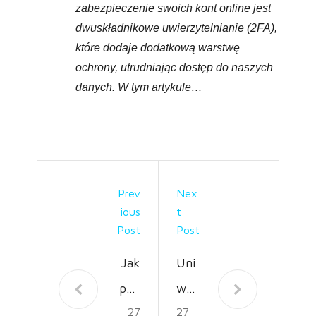
zabezpieczenie swoich kont online jest
dwuskładnikowe uwierzytelnianie (2FA),
które dodaje dodatkową warstwę
ochrony, utrudniając dostęp do naszych
danych. W tym artykule…
Prev
Nex
Ious
T
Post
Post
Jak
Uni
pod
wer
27
27
zieli
saln