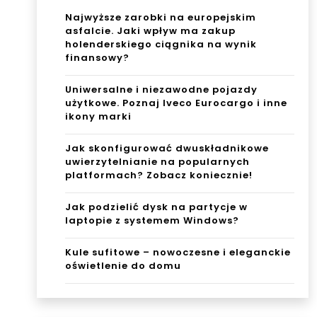
do
nyc
Najwyższe zarobki na europejskim
asfalcie. Jaki wpływ ma zakup
mu
h
holenderskiego ciągnika na wynik
finansowy?
plat
Uniwersalne i niezawodne pojazdy
for
użytkowe. Poznaj Iveco Eurocargo i inne
mac
ikony marki
h?
Jak skonfigurować dwuskładnikowe
uwierzytelnianie na popularnych
Zob
platformach? Zobacz koniecznie!
acz
Jak podzielić dysk na partycje w
koni
laptopie z systemem Windows?
ecz
Kule sufitowe – nowoczesne i eleganckie
oświetlenie do domu
nie!