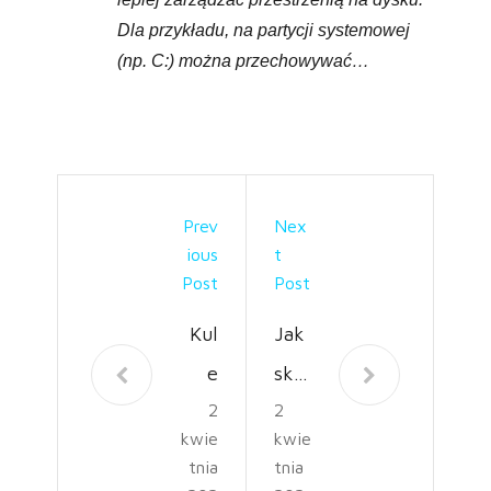
Dla przykładu, na partycji systemowej
(np. C:) można przechowywać…
Prev
Nex
Ious
T
Post
Post
Kul
Jak
e
sko
2
2
sufi
nfig
kwie
kwie
tow
uro
tnia
tnia