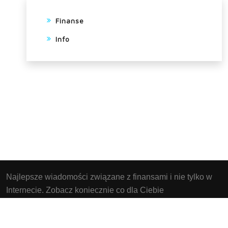
Finanse
Info
Najlepsze wiadomości związane z finansami i nie tylko w
Internecie. Zobacz koniecznie co dla Ciebie
przygotowaliśmy. Strona Instaluje pliki cookies w twoim
urządzeniu końcowym. Nie zezwalasz to opuść stronę.