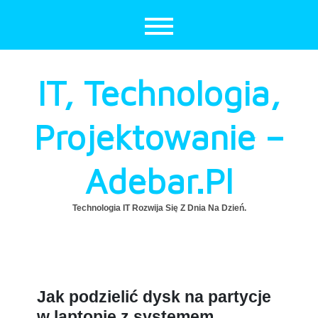
Skip
to
content
IT, Technologia,
Projektowanie –
Adebar.pl
Technologia IT Rozwija Się Z Dnia Na Dzień.
Jak podzielić dysk na partycje
w laptopie z systemem