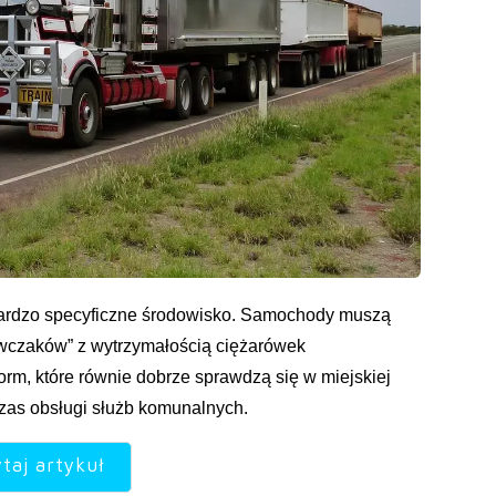
bardzo specyficzne środowisko. Samochody muszą
awczaków” z wytrzymałością ciężarówek
orm, które równie dobrze sprawdzą się w miejskiej
czas obsługi służb komunalnych.
taj artykuł