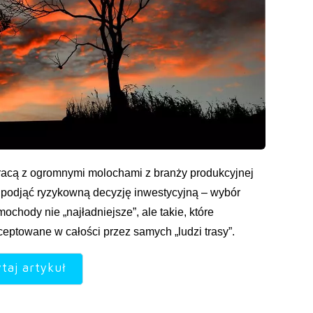
acą z ogromnymi molochami z branży produkcyjnej
usi podjąć ryzykowną decyzję inwestycyjną – wybór
ochody nie „najładniejsze”, ale takie, które
ceptowane w całości przez samych „ludzi trasy”.
taj artykuł