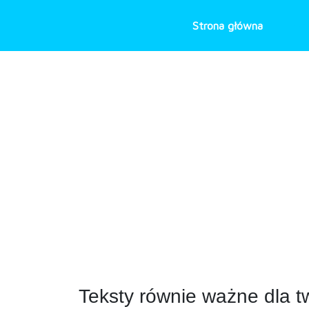
Skip
to
Strona główna
Two
content
Teksty równie ważne dla t