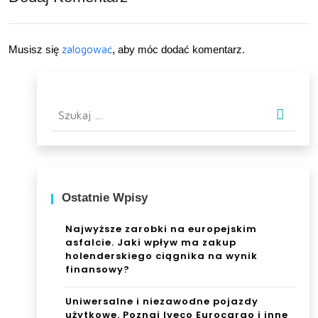
ślub
cze
go
Musisz się
zalogować
, aby móc dodać komentarz.
zac
ząć
Szukaj:
?
Ostatnie Wpisy
Najwyższe zarobki na europejskim
asfalcie. Jaki wpływ ma zakup
holenderskiego ciągnika na wynik
finansowy?
Uniwersalne i niezawodne pojazdy
użytkowe. Poznaj Iveco Eurocargo i inne