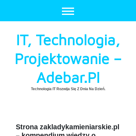
Skip
to
content
IT, Technologia,
Projektowanie –
Adebar.pl
Technologia IT Rozwija Się Z Dnia Na Dzień.
Strona zakladykamieniarskie.pl
– kompendium wiedzy o