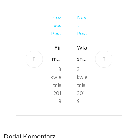
Prev
Nex
Ious
T
Post
Post
Fir
Wła
ma,
sny
3
3
któr
skle
kwie
kwie
a
p
tnia
tnia
zrea
inte
201
201
9
9
lizu
rnet
je
owy
Tw
–
Dodaj Komentarz
ój
od