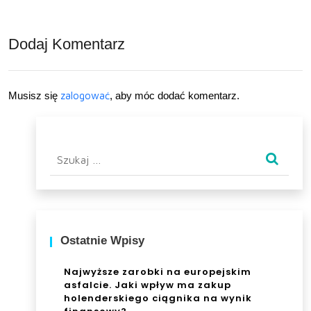
owy
dob
–
ra
Dodaj Komentarz
od
inw
cze
esty
Musisz się
zalogować
, aby móc dodać komentarz.
go
cja
zac
w
Szukaj:
ząć
mat
?
era
c
pian
Ostatnie Wpisy
kow
Najwyższe zarobki na europejskim
asfalcie. Jaki wpływ ma zakup
y
holenderskiego ciągnika na wynik