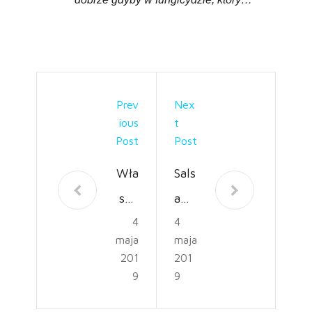
Prev
Nex
Ious
T
Post
Post
Wła
Sals
sny
a
4
4
skle
Hild
maja
maja
p
ing,
201
201
inte
czyl
9
9
rnet
i