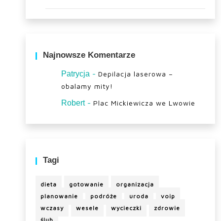
Najnowsze Komentarze
-
Patrycja
Depilacja laserowa –
obalamy mity!
-
Robert
Plac Mickiewicza we Lwowie
Tagi
dieta
gotowanie
organizacja
planowanie
podróże
uroda
voip
wczasy
wesele
wycieczki
zdrowie
ślub