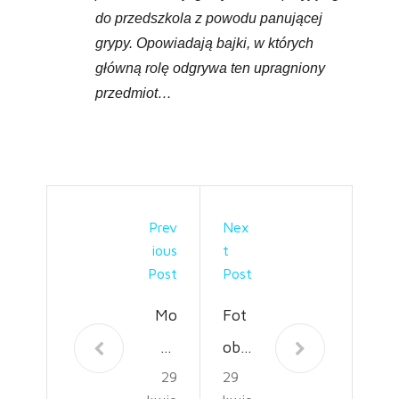
do przedszkola z powodu panującej
grypy. Opowiadają bajki, w których
główną rolę odgrywa ten upragniony
przedmiot…
Prev
Nex
Ious
T
Post
Post
Mo
Fot
da
obu
29
29
na
dka