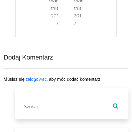
kwie
kwie
wid
w
tnia
tnia
eofi
pre
201
201
7
7
lmo
zen
wan
cie
ie
Dodaj Komentarz
pow
raca
Musisz się
zalogować
, aby móc dodać komentarz.
Szukaj: