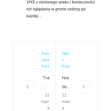
VHS z minionego wieku i konieczności
ich oglądania w gronie rodziny po
każdej…
Prev
Nex
Ious
T
Post
Post
Tra
Nie
mp
doc
22
22
olin
enia
marc
marc
a
ny
a
a