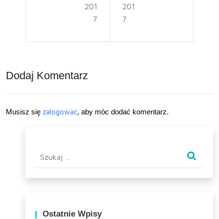
ogr
niez
201
201
7
7
odo
będ
wa,
nik
w
Dodaj Komentarz
jaki
spo
sób
Musisz się
zalogować
, aby móc dodać komentarz.
wyb
rać
Szukaj:
najl
eps
zą?
Ostatnie Wpisy