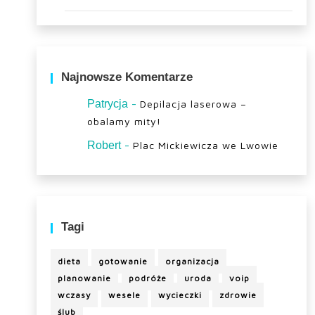
Najnowsze Komentarze
-
Patrycja
Depilacja laserowa –
obalamy mity!
-
Robert
Plac Mickiewicza we Lwowie
Tagi
dieta
gotowanie
organizacja
planowanie
podróże
uroda
voip
wczasy
wesele
wycieczki
zdrowie
ślub