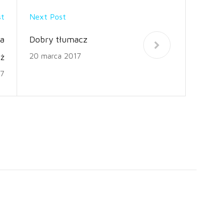
st
Next Post
na
Dobry tłumacz
20 marca 2017
ż
17