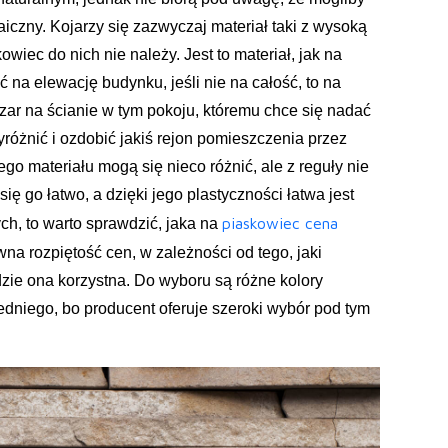
aiczny. Kojarzy się zazwyczaj materiał taki z wysoką
owiec do nich nie należy. Jest to materiał, jak na
 na elewację budynku, jeśli nie na całość, to na
szar na ścianie w tym pokoju, któremu chce się nadać
wyróżnić i ozdobić jakiś rejon pomieszczenia przez
o materiału mogą się nieco różnić, ale z reguły nie
się go łatwo, a dzięki jego plastyczności łatwa jest
piaskowiec cena
ych, to warto sprawdzić, jaka na
wna rozpiętość cen, w zależności od tego, jaki
zie ona korzystna. Do wyboru są różne kolory
dniego, bo producent oferuje szeroki wybór pod tym