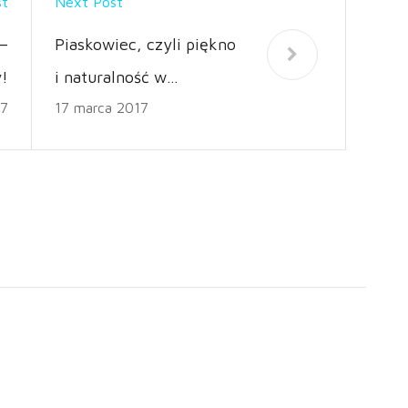
st
Next Post
 –
Piaskowiec, czyli piękno
!
i naturalność w
17
17 marca 2017
korzystnej cenie