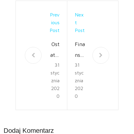
Prev
Nex
Ious
T
Post
Post
Ost
Fina
atni
nse
31
31
e
to
styc
styc
poż
pod
znia
znia
egn
sta
202
202
0
0
anie
wa
w
–
trad
pos
Dodaj Komentarz
ycyj
zuk