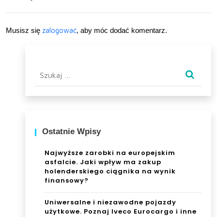
ny
ujes
spo
z
Musisz się
zalogować
, aby móc dodać komentarz.
sób
dob
reg
Szukaj:
o
dor
adc
Ostatnie Wpisy
y?
Najwyższe zarobki na europejskim
asfalcie. Jaki wpływ ma zakup
holenderskiego ciągnika na wynik
finansowy?
Uniwersalne i niezawodne pojazdy
użytkowe. Poznaj Iveco Eurocargo i inne