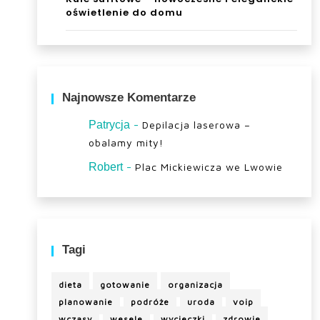
oświetlenie do domu
Najnowsze Komentarze
-
Patrycja
Depilacja laserowa –
obalamy mity!
-
Robert
Plac Mickiewicza we Lwowie
Tagi
dieta
gotowanie
organizacja
planowanie
podróże
uroda
voip
wczasy
wesele
wycieczki
zdrowie