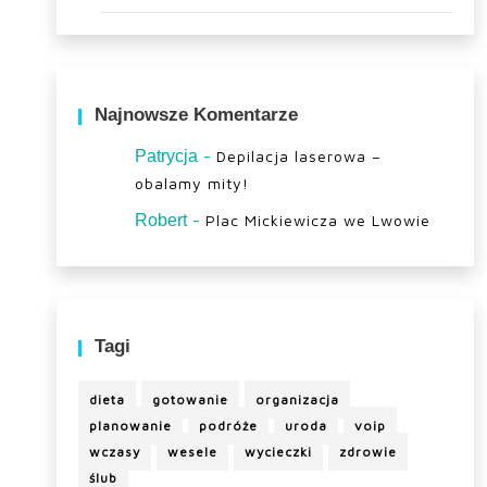
Najnowsze Komentarze
-
Patrycja
Depilacja laserowa –
obalamy mity!
-
Robert
Plac Mickiewicza we Lwowie
Tagi
dieta
gotowanie
organizacja
planowanie
podróże
uroda
voip
wczasy
wesele
wycieczki
zdrowie
ślub