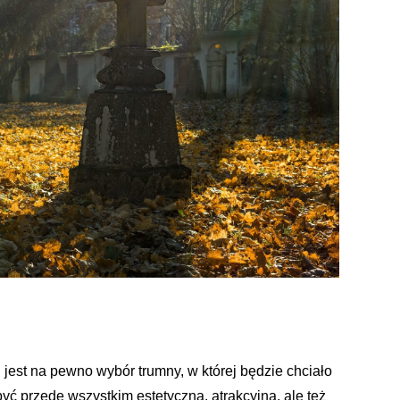
jest na pewno wybór trumny, w której będzie chciało
ć przede wszystkim estetyczna, atrakcyjna, ale też