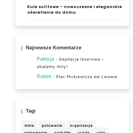
Kule sufitowe – nowoczesne i eleganckie
oświetlenie do domu
Najnowsze Komentarze
-
Patrycja
Depilacja laserowa –
obalamy mity!
-
Robert
Plac Mickiewicza we Lwowie
Tagi
dieta
gotowanie
organizacja
planowanie
podróże
uroda
voip