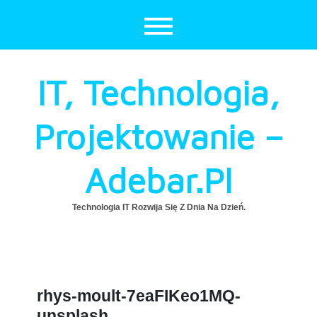
Skip
to
content
IT, Technologia,
Projektowanie –
Adebar.pl
Technologia IT Rozwija Się Z Dnia Na Dzień.
rhys-moult-7eaFIKeo1MQ-
unsplash