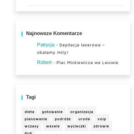
Najnowsze Komentarze
-
Patrycja
Depilacja laserowa –
obalamy mity!
-
Robert
Plac Mickiewicza we Lwowie
Tagi
dieta
gotowanie
organizacja
planowanie
podróże
uroda
voip
wczasy
wesele
wycieczki
zdrowie
ślub