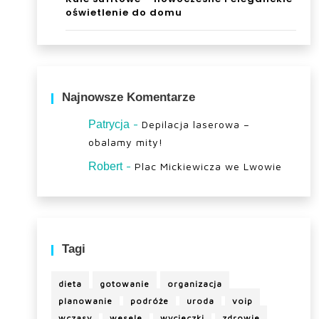
oświetlenie do domu
Najnowsze Komentarze
-
Patrycja
Depilacja laserowa –
obalamy mity!
-
Robert
Plac Mickiewicza we Lwowie
Tagi
dieta
gotowanie
organizacja
planowanie
podróże
uroda
voip
wczasy
wesele
wycieczki
zdrowie