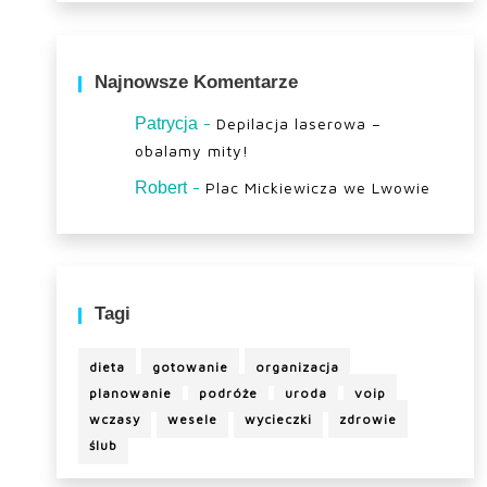
Najnowsze Komentarze
-
Patrycja
Depilacja laserowa –
obalamy mity!
-
Robert
Plac Mickiewicza we Lwowie
Tagi
dieta
gotowanie
organizacja
planowanie
podróże
uroda
voip
wczasy
wesele
wycieczki
zdrowie
ślub