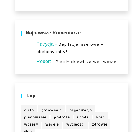
Najnowsze Komentarze
-
Patrycja
Depilacja laserowa –
obalamy mity!
-
Robert
Plac Mickiewicza we Lwowie
Tagi
dieta
gotowanie
organizacja
planowanie
podróże
uroda
voip
wczasy
wesele
wycieczki
zdrowie
ślub