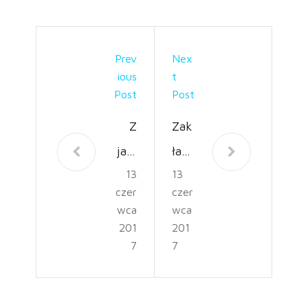
Prev
Nex
Ious
T
Post
Post
Z
Zak
jaki
ład
13
13
ego
pog
czer
czer
mat
rze
wca
wca
eria
bow
201
201
7
7
łu
y –
wyb
jak
rać
wyb