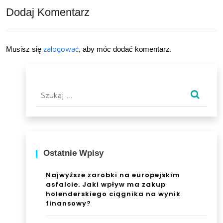
Dodaj Komentarz
me
rać?
ble
ogr
Musisz się
zalogować
, aby móc dodać komentarz.
odo
we?
Szukaj:
Ostatnie Wpisy
Najwyższe zarobki na europejskim
asfalcie. Jaki wpływ ma zakup
holenderskiego ciągnika na wynik
finansowy?