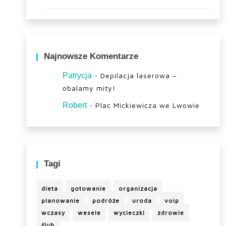
Najnowsze Komentarze
-
Patrycja
Depilacja laserowa –
obalamy mity!
-
Robert
Plac Mickiewicza we Lwowie
Tagi
dieta
gotowanie
organizacja
planowanie
podróże
uroda
voip
wczasy
wesele
wycieczki
zdrowie
ślub