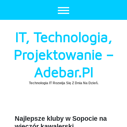
Skip
to
content
IT, Technologia,
Projektowanie –
Adebar.pl
Technologia IT Rozwija Się Z Dnia Na Dzień.
Najlepsze kluby w Sopocie na
wieczór kawalerski