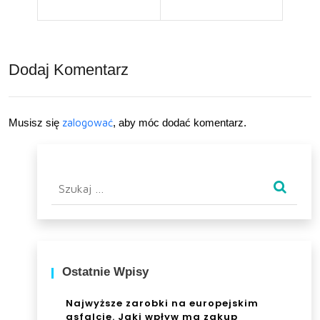
?
ci
pog
Dodaj Komentarz
rze
bow
ych
Musisz się
zalogować
, aby móc dodać komentarz.
Szukaj:
Ostatnie Wpisy
Najwyższe zarobki na europejskim
asfalcie. Jaki wpływ ma zakup