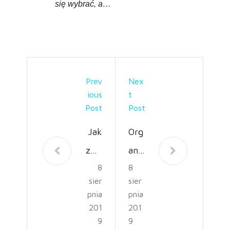
się wybrać, a…
Prev
Nex
Ious
T
Post
Post
Jak
Org
zwa
aniz
8
8
lczy
acja
sier
sier
ć
uro
pnia
pnia
plus
czy
201
201
9
9
kwy
stoś