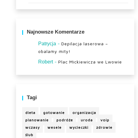
Najnowsze Komentarze
-
Patrycja
Depilacja laserowa –
obalamy mity!
-
Robert
Plac Mickiewicza we Lwowie
Tagi
dieta
gotowanie
organizacja
planowanie
podróże
uroda
voip
wczasy
wesele
wycieczki
zdrowie
ślub