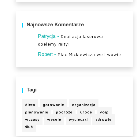
Najnowsze Komentarze
-
Patrycja
Depilacja laserowa –
obalamy mity!
-
Robert
Plac Mickiewicza we Lwowie
Tagi
dieta
gotowanie
organizacja
planowanie
podróże
uroda
voip
wczasy
wesele
wycieczki
zdrowie
ślub