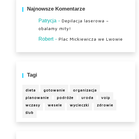
Najnowsze Komentarze
-
Patrycja
Depilacja laserowa –
obalamy mity!
-
Robert
Plac Mickiewicza we Lwowie
Tagi
dieta
gotowanie
organizacja
planowanie
podróże
uroda
voip
wczasy
wesele
wycieczki
zdrowie
ślub