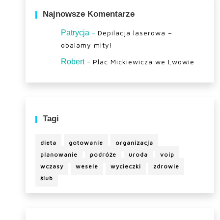
Najnowsze Komentarze
-
Patrycja
Depilacja laserowa –
obalamy mity!
-
Robert
Plac Mickiewicza we Lwowie
Tagi
dieta
gotowanie
organizacja
planowanie
podróże
uroda
voip
wczasy
wesele
wycieczki
zdrowie
ślub