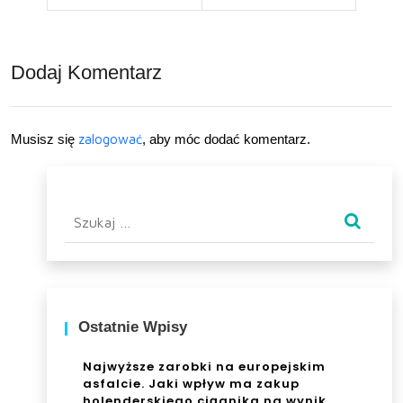
rze
lii
b na
Dodaj Komentarz
wła
sną
ręk
Musisz się
zalogować
, aby móc dodać komentarz.
ę?
Szukaj:
Ostatnie Wpisy
Najwyższe zarobki na europejskim
asfalcie. Jaki wpływ ma zakup
holenderskiego ciągnika na wynik