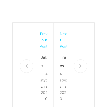
Prev
Nex
Ious
T
Post
Post
Jak
Tra
zor
nsp
4
4
gani
ort
styc
styc
zow
zwł
znia
znia
ać
ok z
202
202
0
0
pog
Ang