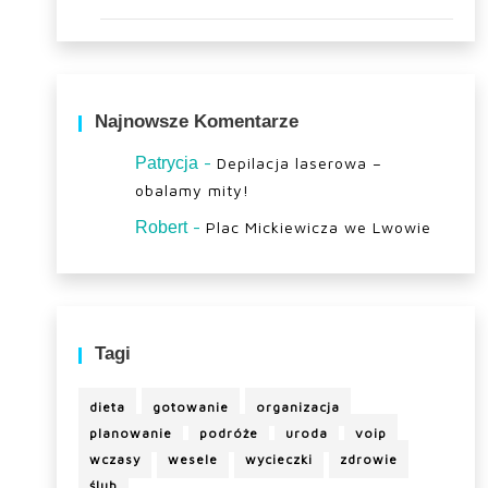
Najnowsze Komentarze
-
Patrycja
Depilacja laserowa –
obalamy mity!
-
Robert
Plac Mickiewicza we Lwowie
Tagi
dieta
gotowanie
organizacja
planowanie
podróże
uroda
voip
wczasy
wesele
wycieczki
zdrowie
ślub