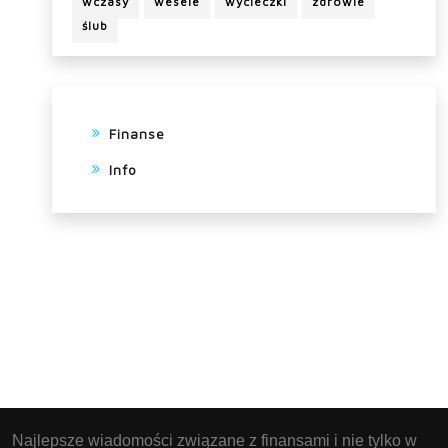
wczasy
wesele
wycieczki
zdrowie
ślub
Finanse
Info
Najlepsze wiadomości związane z finansami i nie tylko w