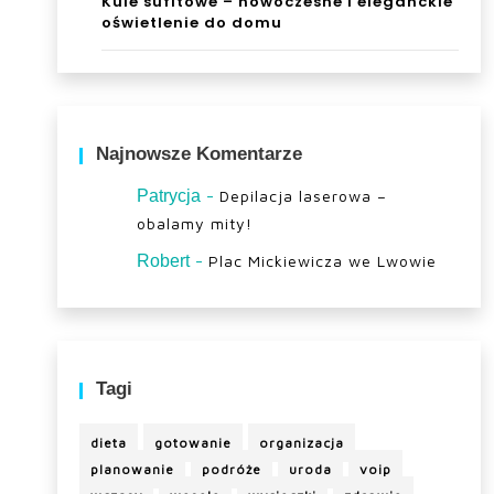
Kule sufitowe – nowoczesne i eleganckie
oświetlenie do domu
Najnowsze Komentarze
-
Patrycja
Depilacja laserowa –
obalamy mity!
-
Robert
Plac Mickiewicza we Lwowie
Tagi
dieta
gotowanie
organizacja
planowanie
podróże
uroda
voip