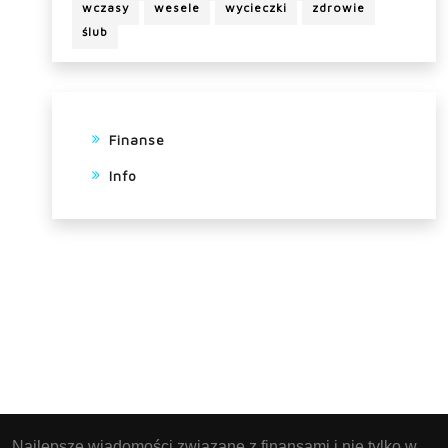
wczasy
wesele
wycieczki
zdrowie
ślub
Finanse
Info
Najlepsze wiadomości związane z finansami i nie tylko w